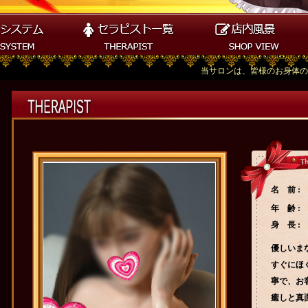
当サロンは、皆様のお身体のケア、そして
名 前 :
年 齢 :
身 長 :
優しいま
すぐにほ
寧で、お
癒しと真