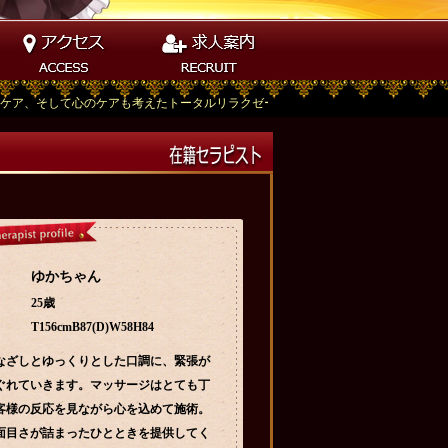
心のケアも考えたトータルリラクゼーションサロンです。
ゆかちゃん
25歳
T156cmB87(D)W58H84
なざしとゆっくりとした口調に、緊張が
ぐれていきます。マッサージはとても丁
客様の反応を見ながら心を込めて施術。
面目さが詰まったひとときを提供してく